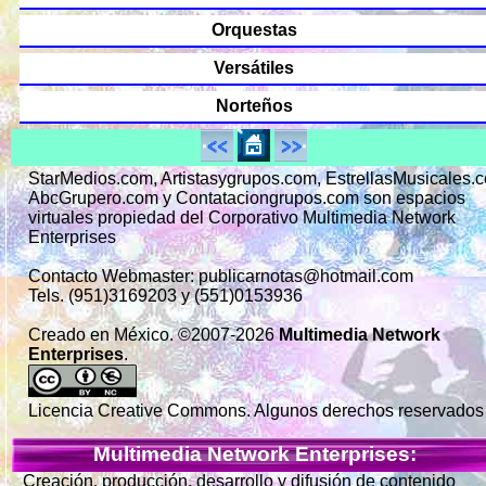
Orquestas
Versátiles
Norteños
StarMedios.com, Artistasygrupos.com, EstrellasMusicales.
AbcGrupero.com y Contataciongrupos.com son espacios
virtuales propiedad del Corporativo Multimedia Network
Enterprises
Contacto Webmaster: publicarnotas@hotmail.com
Tels. (951)3169203 y (551)0153936
Creado en México. ©2007-2026
Multimedia Network
Enterprises
.
Licencia Creative Commons. Algunos derechos reservados
Multimedia Network Enterprises:
Creación, producción, desarrollo y difusión de contenido