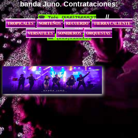
banda Juno. Contrataciones:
//
Tels. (556)7565537
TROPICALES
NORTEÑOS
RECUERDO
TIERRA CALIENTE
VERSATILES
SONIDEROS
ORQUESTAS
(551)0153936