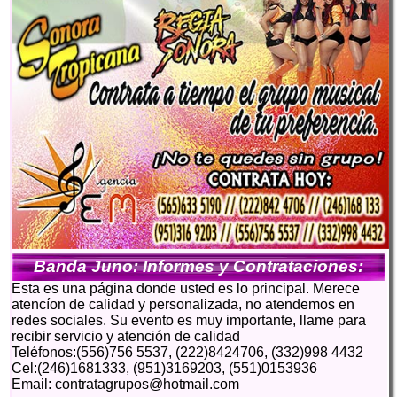
Banda Juno: Informes y Contrataciones:
Esta es una página donde usted es lo principal. Merece
atencíon de calidad y personalizada, no atendemos en
redes sociales. Su evento es muy importante, llame para
recibir servicio y atención de calidad
Teléfonos:(556)756 5537, (222)8424706, (332)998 4432
Cel:(246)1681333, (951)3169203, (551)0153936
Email: contratagrupos@hotmail.com