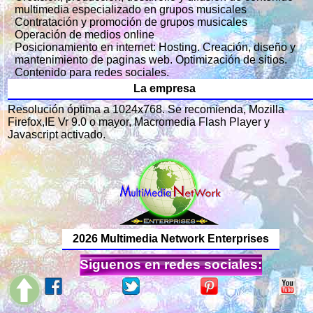
multimedia especializado en grupos musicales
Contratación y promoción de grupos musicales
Operación de medios online
Posicionamiento en internet: Hosting. Creación, diseño y
mantenimiento de paginas web. Optimización de sitios.
Contenido para redes sociales.
La empresa
Resolución óptima a 1024x768. Se recomienda, Mozilla
Firefox,IE Vr 9.0 o mayor, Macromedia Flash Player y
Javascript activado.
2026 Multimedia Network Enterprises
Siguenos en redes sociales: