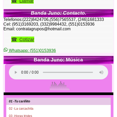
Llamar
Banda Juno: Contacto.
Telefonos:(222)8424706,(556)7565537, (246)1681333
Cel: (951)3169203, (332)9984432, (551)0153936
Email: contratagrupos@hotmail.com
Cotizar
Whatsapp: (551)0153936
Banda Juno: Música
01 -Tu cariñito
02 -La carcachita
03 -Horas tristes