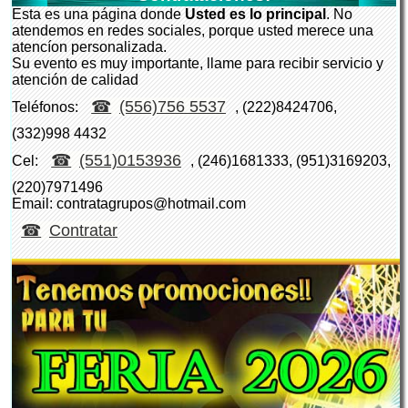
Esta es una página donde
Usted es lo principal
. No
atendemos en redes sociales, porque usted merece una
atencíon personalizada.
Su evento es muy importante, llame para recibir servicio y
atención de calidad
(556)756 5537
Teléfonos:
, (222)8424706,
(332)998 4432
(551)0153936
Cel:
, (246)1681333, (951)3169203,
(220)7971496
Email: contratagrupos@hotmail.com
Contratar