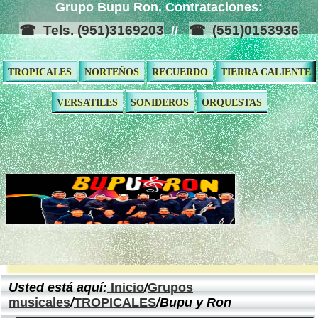
Grupo Bupu Ron. Contrataciones:
Tels. (951)3169203
(551)0153936
//
TROPICALES
NORTEÑOS
RECUERDO
TIERRA CALIENTE
VERSATILES
SONIDEROS
ORQUESTAS
Usted está aquí:
Inicio
/
Grupos
musicales
/
TROPICALES
/Bupu y Ron