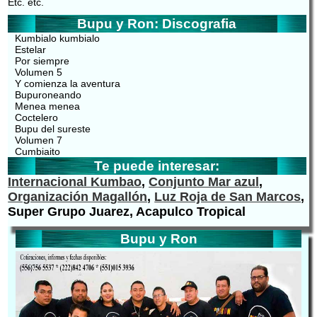
Etc. etc.
Bupu y Ron: Discografia
Kumbialo kumbialo
Estelar
Por siempre
Volumen 5
Y comienza la aventura
Bupuroneando
Menea menea
Coctelero
Bupu del sureste
Volumen 7
Cumbiaito
Te puede interesar:
Internacional Kumbao
,
Conjunto Mar azul
,
Organización Magallón
,
Luz Roja de San Marcos
,
Super Grupo Juarez, Acapulco Tropical
Bupu y Ron