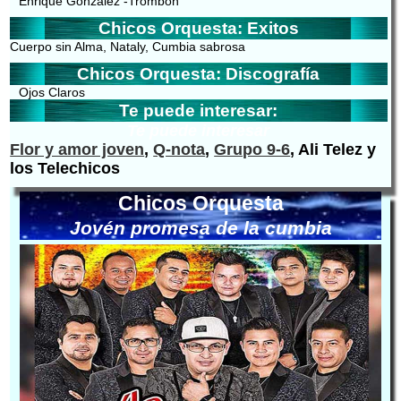
Enrique Gonzalez -Trombon
Chicos Orquesta: Exitos
Cuerpo sin Alma, Nataly, Cumbia sabrosa
Chicos Orquesta: Discografía
Ojos Claros
Te puede interesar:
Te puede interesar
Flor y amor joven
,
Q-nota
,
Grupo 9-6
, Ali Telez y
los Telechicos
Chicos Orquesta
Jovén promesa de la cumbia