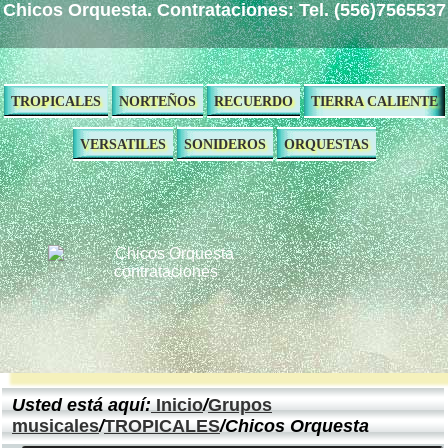
Chicos Orquesta. Contrataciones: Tel. (556)7565537
TROPICALES
NORTEÑOS
RECUERDO
TIERRA CALIENTE
VERSATILES
SONIDEROS
ORQUESTAS
Usted está aquí:
Inicio
/
Grupos
musicales
/
TROPICALES
/Chicos Orquesta