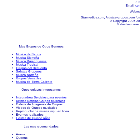
Id 
Email:
co
Webmas
Starmedios.com, Artistasygrupos.com for
© Copyright 2005-20
Todos los derec
Mas Grupos de Otros Generos:
Musica de Banda
Musica Sierreña
Musica Duranguense
Musica Tropical
Grupos del Recuerdo
Solistas Gruperos
Musica Norteña
Grupos Versatiles
Musica de Tierra Caliente
Otros enlaces Interesantes:
Integradora Servicios para eventos
Ultimas Noticias Grupos Musicales
Galeria de Imagenes de Grupos
Videos de Grupos musicales
Reproductor de musica mp3 en linea
Eventos realizados
Fiestas de Quince años
Las mas recomendados:
Aroma
Queens