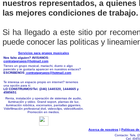
nuestros representados, a quienes
las mejores condiciones de trabajo.
Si ha llegado a este sitio por recom
puede conocer las politicas y lineamie
Servicios para grupos musicales
Nos falto alguien? AVISANOS:
contratagrupos@hotmail.com
Tienes un grupo musical, mariachi, dueto o algo
parecido y te gustaría aparecer en nuestros enlaces?
ESCRIBENOS:
contratagrupos@hotmail.com
Te interesa un espacio propio en internet? tenemos
una opción para ti
:
LO CONSTRUIMOS!Tel. (246) 1440320, 1444665 y
4585651
Renta, instalación y operación de sistemas de audio,
iluminación y video. Grand soport, plantas de luz,
iluminación robótica, escenarios, pantallas gigantes.
Videfilmación profesional dvd, videoclips, videodifusión.
Promoción en medios.
Acerca de nosotros
|
Politicas d
Contacto: Tels. 
Cel. (04