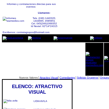
Informes y contrataciones directas para sus
eventos:
Llamanos:
Tels. (246) 1440320,
1444665, 4585651
Cel. 045(246)1069352
Id Nextel: 62*14*24315
Escribenos: contratagrupos@hotmail.com
Nuevos Valores
│
Atractivo Visual
│
Comediantes
│
Solistas Gruperos
│
Orques
ELENCO: ATRACTIVO
VISUAL
LIDIA AVILA