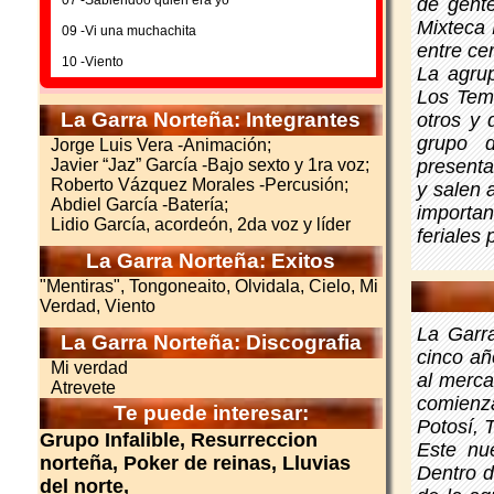
de gente
Mixteca 
09 -Vi una muchachita
entre cer
10 -Viento
La agrup
Los Teme
La Garra Norteña: Integrantes
otros y
grupo 
Jorge Luis Vera -Animación;
presenta
Javier “Jaz” García -Bajo sexto y 1ra voz;
Roberto Vázquez Morales -Percusión;
y salen 
Abdiel García -Batería;
importa
Lidio García, acordeón, 2da voz y líder
feriales 
La Garra Norteña: Exitos
"Mentiras", Tongoneaito, Olvidala, Cielo, Mi
Verdad, Viento
La Garr
La Garra Norteña: Discografia
cinco añ
Mi verdad
al merca
Atrevete
comienz
Te puede interesar:
Potosí, 
Grupo Infalible, Resurreccion
Este nu
norteña, Poker de reinas, Lluvias
Dentro d
del norte,