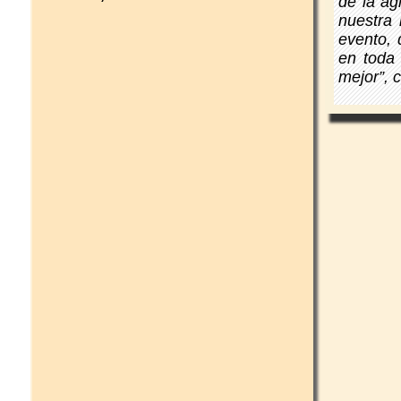
de la ag
nuestra
evento,
en toda 
mejor”, 