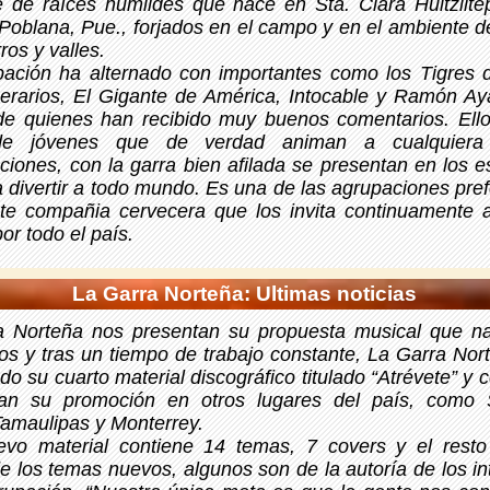
 de raíces humildes que nace en Sta. Clara Huitzilte
Poblana, Pue., forjados en el campo y en el ambiente d
ros y valles.
ación ha alternado con importantes como los Tigres d
rarios, El Gigante de América, Intocable y Ramón Aya
 de quienes han recibido muy buenos comentarios. Ell
de jóvenes que de verdad animan a cualquier
ciones, con la garra bien afilada se presentan en los e
a divertir a todo mundo. Es una de las agrupaciones pre
nte compañia cervecera que los invita continuamente 
por todo el país.
La Garra Norteña: Ultimas noticias
a Norteña nos presentan su propuesta musical que n
os y tras un tiempo de trabajo constante, La Garra Nor
do su cuarto material discográfico titulado “Atrévete” y 
an su promoción en otros lugares del país, como 
Tamaulipas y Monterrey.
evo material contiene 14 temas, 7 covers y el resto 
e los temas nuevos, algunos son de la autoría de los in