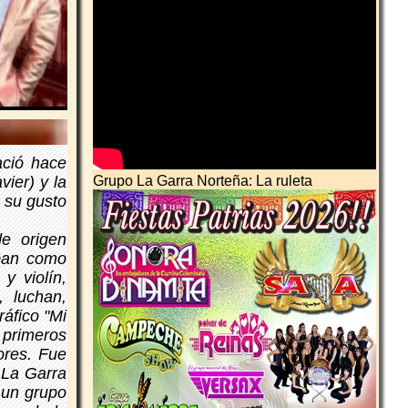
ació hace
vier) y la
Grupo La Garra Norteña: La ruleta
 su gusto
e origen
aban como
y violín,
 luchan,
áfico "Mi
primeros
ores. Fue
 La Garra
 un grupo