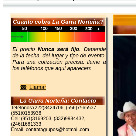
Cuanto cobra La Garra Norteña?
El precio
Nunca será fijo
. Depende
de la fecha, del lugar y tipo de evento.
Para una cotización precisa, llame a
los teléfonos que aqui aparecen:
Llamar
La Garra Norteña: Contacto
Teléfonos:(222)8424706, (556)7565537
(551)0153936
Cel: (951)3169203, (332)9984432,
(246)1681333
Email: contratagrupos@hotmail.com