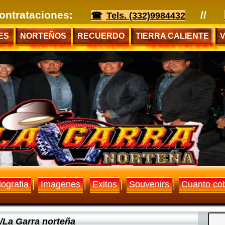
Contrataciones:
//
Tels. (332)9984432
ES
NORTEÑOS
RECUERDO
TIERRA CALIENTE
iografia
Imagenes
Exitos
Souvenirs
Cuanto co
│
│
│
│
/La Garra norteña