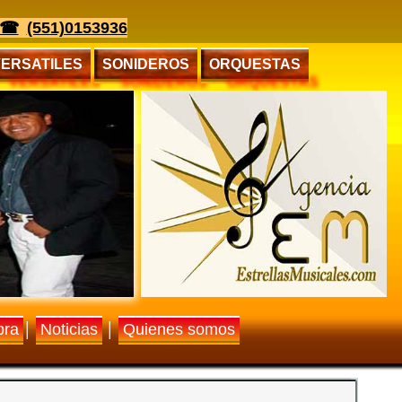
(551)0153936
VERSATILES
SONIDEROS
ORQUESTAS
bra
Noticias
Quienes somos
│
│