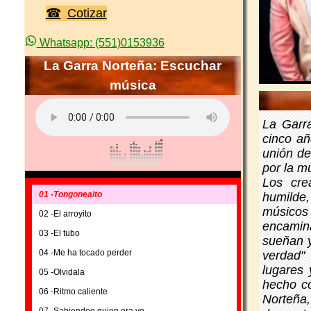
Cotizar
Whatsapp: (551)0153936
La Garra Norteña: Escuchar
música
La Garr
cinco añ
unión de
por la m
Los cre
01 -Tongoneaito
humilde
músicos
02 -El arroyito
encamin
03 -El tubo
sueñan y
04 -Me ha tocado perder
verdad"
lugares 
05 -Olvidala
hecho co
06 -Ritmo caliente
Norteña,
07 -Sabiendoo quien era yo