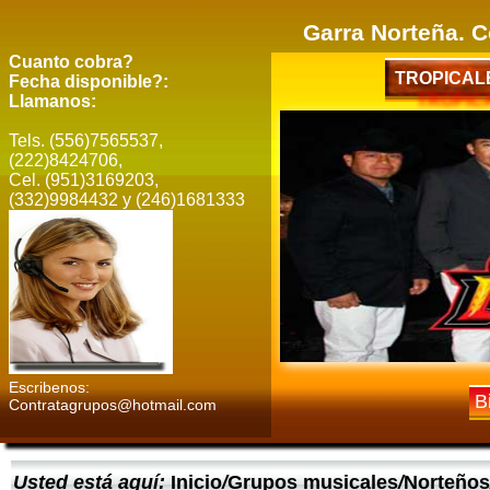
Garra Norteña. 
Cuanto cobra?
TROPICAL
Fecha disponible?:
Llamanos:
Tels. (556)7565537,
(222)8424706,
Cel. (951)3169203,
(332)9984432 y (246)1681333
Escribenos:
B
Contratagrupos@hotmail.com
Usted está aquí:
Inicio
/
Grupos musicales
/
Norteños