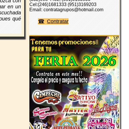
nozca con
Cel:(246)1681333 (951)3169203
gar en un
Email: contratagrupos@hotmail.com
escuchada
 pues qué
Contratar