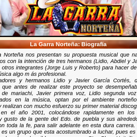
La Garra Norteña: Biografía
a Norteña nos presentan su propuesta musical que n
os con la intención de tres hermanos (Lidio, Abdiel y Ja
 otros integrantes (Jorge Luis y Roberto) para hacer de
úsica algo m ás profesional.
adores y hermanos Lidio y Javier García Cortés, d
, que antes de realizar este proyecto se desempeñ
 de mariachi, Javier primera voz, Lidio segunda voz 
ados en la música, optan por el ambiente norteño,
 realizan con mucho esfuerzo su primer material discogr
 en el año 2001, colocándose rapidamente en los 
y gusto de la gente del Edo. de puebla y sus alreded
n toda la fe, para salir adelante en esta dura carrera.
 es un grupo que esta acostumbrado a luchar, pues es