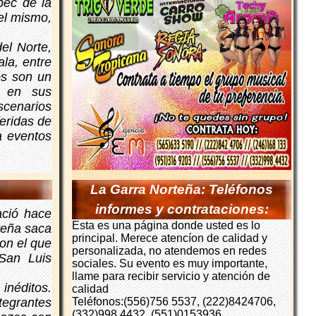
pec de la
el mismo,
el Norte,
la, entre
os son un
a en sus
scenarios
feridas de
a eventos
La Garra Norteña: Teléfonos
informes y contrataciones:
ació hace
Esta es una página donde usted es lo
teña saca
principal. Merece atencíon de calidad y
con el que
personalizada, no atendemos en redes
San Luis
sociales. Su evento es muy importante,
llame para recibir servicio y atención de
inéditos.
calidad
tegrantes
Teléfonos:(556)756 5537, (222)8424706,
(332)998 4432, (551)0153936