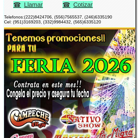
Llamar
Cotizar
Telefonos:(222)8424706, (556)7565537, (246)6335190
Cel: (951)3169203, (332)9984432, (565)6335120