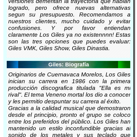
versiones demeritan la trayectoría que habian
logrado, pero ofrece nuevas alternativas
segun su presupuesto. Recomendamos a
nuestros clientes, mucho cuidado y evitar
confusiones. Y por favor entiendan
claramente Los Giles ya no existennnn! Estas
son las tres opciones que puedes evaluar:
Giles VMK, Giles Show, Giles Dinastia.
Giles: Biografía
Originarios de Cuernavaca Morelos, Los Giles
inician su carrera en 1986 con la primera
producción discografica titulada "Ella es mi
rival". El tema Veneno mortal los dio a conocer
y les permitio despuntar su carrera al éxito.
Gracias a la calidad musical que demostraron
desde el principio, pronto el grupo se coloco
entre los preferidos del público. Los Giles han
mantenido un estilo inconfundible gracias al
sonido de los metales y sus teclado que