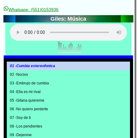
Whatsapp: (551)0153936
Giles: Música
01 -Cumbia estereofonica
02 -Nocivo
03 -Embrujo de cumbia
04 -Ella es mi rival
05 -Gitana quiereme
06 -No quiero perderte
07 -Soy de ti
08 -Los pendientes
09 -Dejenme