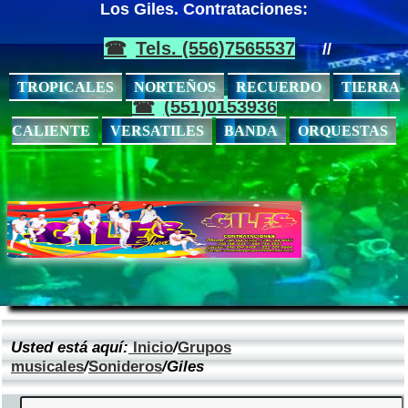
Los Giles. Contrataciones:
Tels. (556)7565537
//
TROPICALES
NORTEÑOS
RECUERDO
TIERRA
(551)0153936
CALIENTE
VERSATILES
BANDA
ORQUESTAS
Usted está aquí:
Inicio
/
Grupos
musicales
/
Sonideros
/Giles