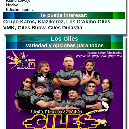
Ritmo salvaje
Nocivo
Edición especial
Te puede interesar:
Grupo Karos
,
Klazikeroz
,
Los D'Akino
Giles
VMK, Giles Show, Giles Dinastia
Los Giles
Variedad y opciones para todos