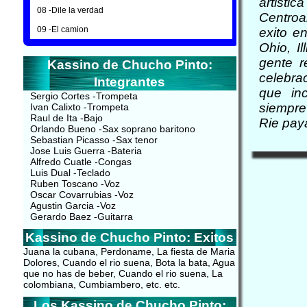
artisti
08 -Dile la verdad
Centroa
09 -El camion
exito e
Ohio, I
gente r
Kassino de Chucho Pinto:
celebra
Integrantes
que in
Sergio Cortes -Trompeta
siempre
Ivan Calixto -Trompeta
Raul de Ita -Bajo
Rie pay
Orlando Bueno -Sax soprano baritono
Sebastian Picasso -Sax tenor
Jose Luis Guerra -Bateria
Alfredo Cuatle -Congas
Luis Dual -Teclado
Ruben Toscano -Voz
Oscar Covarrubias -Voz
Agustin Garcia -Voz
Gerardo Baez -Guitarra
Kassino de Chucho Pinto: Exitos
Juana la cubana, Perdoname, La fiesta de Maria
Dolores, Cuando el rio suena, Bota la bata, Agua
que no has de beber, Cuando el rio suena, La
colombiana, Cumbiambero, etc. etc.
Los Kassino de Chucho Pinto: