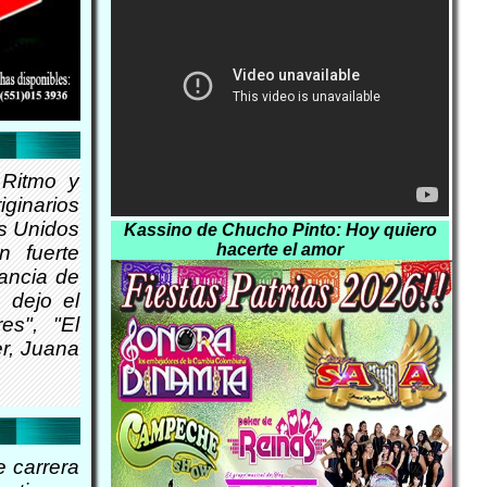
 Ritmo y
iginarios
s Unidos
Kassino de Chucho Pinto: Hoy quiero
hacerte el amor
n fuerte
vancia de
 dejo el
es", "El
r, Juana
 carrera