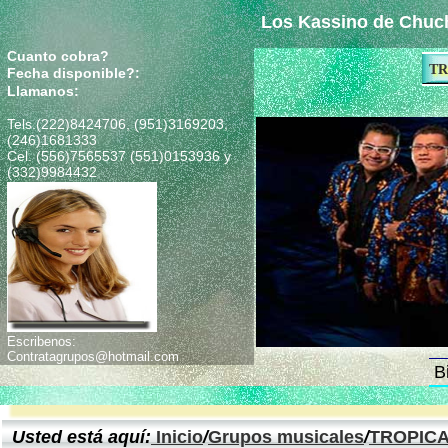
Los Kassino de Chuch
Cuanto cobra?
TR
Fecha disponible?:
Llamanos:
Tels.(222)8424706, (951)3169203,
(246)1681333
Cel. (556)7565537 (551)0153936 y
(332)9984432
Escribenos:
Contratagrupos@hotmail.com
B
Usted está aquí:
Inicio
/
Grupos musicales
/
TROPIC