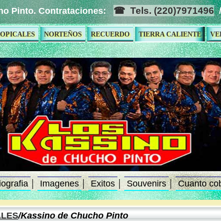
Tels. (220)7971496
o Pinto. Contrataciones:
OPICALES
NORTEÑOS
RECUERDO
TIERRA CALIENTE
VE
iografia
Imagenes
Exitos
Souvenirs
Cuanto co
│
│
│
│
ALES
/Kassino de Chucho Pinto