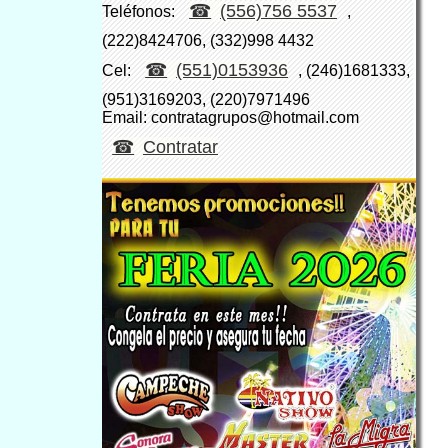
(556)756 5537
Teléfonos:
,
(222)8424706, (332)998 4432
(551)0153936
Cel:
, (246)1681333,
(951)3169203, (220)7971496
Email: contratagrupos@hotmail.com
Contratar