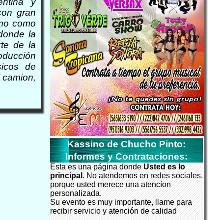
entina y
con gran
omo como
 donde la
te de la
oducción
sicos de
l camion,
Kassino de Chucho Pinto:
Informes y Contrataciones:
Esta es una página donde
Usted es lo
principal
. No atendemos en redes sociales,
porque usted merece una atencíon
personalizada.
Su evento es muy importante, llame para
recibir servicio y atención de calidad