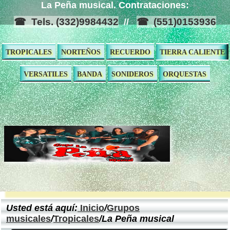
La Peña musical. Contrataciones:
Tels. (332)9984432
(551)0153936
//
TROPICALES
NORTEÑOS
RECUERDO
TIERRA CALIENTE
VERSATILES
BANDA
SONIDEROS
ORQUESTAS
Usted está aquí:
Inicio
/
Grupos
musicales
/
Tropicales
/La Peña musical