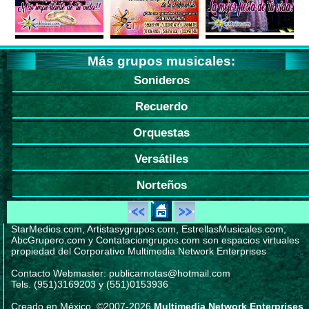
Más grupos musicales:
Sonideros
Recuerdo
Orquestas
Versátiles
Norteños
StarMedios.com, Artistasygrupos.com, EstrellasMusicales.com,
AbcGrupero.com y Contataciongrupos.com son espacios virtuales
propiedad del Corporativo Multimedia Network Enterprises
Contacto Webmaster: publicarnotas@hotmail.com
Tels. (951)3169203 y (551)0153936
Creado en México. ©2007-2026
Multimedia Network Enterprises
.