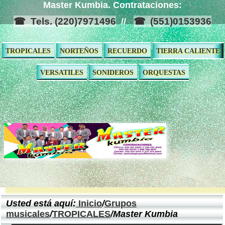
Master Kumbia. Contrataciones:
Tels. (220)7971496
(551)0153936
//
TROPICALES
NORTEÑOS
RECUERDO
TIERRA CALIENTE
VERSATILES
SONIDEROS
ORQUESTAS
Usted está aquí:
Inicio
/
Grupos
musicales
/
TROPICALES
/Master Kumbia