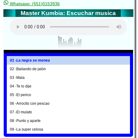
Whatsapp: (551)0153936
Master Kumbia: Escuchar musica
01 -La negra se menea
02 -Bailando de jalón
03 -Mala
04 -Te lo dije
05 -El perico
06 -Arrocito con pescao
07 -El mulato
08 -Punto y aparte
09 -La super celosa