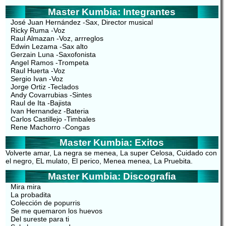
Master Kumbia: Integrantes
José Juan Hernández -Sax, Director musical
Ricky Ruma -Voz
Raul Almazan -Voz, arrreglos
Edwin Lezama -Sax alto
Gerzain Luna -Saxofonista
Angel Ramos -Trompeta
Raul Huerta -Voz
Sergio Ivan -Voz
Jorge Ortiz -Teclados
Andy Covarrubias -Sintes
Raul de Ita -Bajista
Ivan Hernandez -Bateria
Carlos Castillejo -Timbales
Rene Machorro -Congas
Master Kumbia: Exitos
Volverte amar, La negra se menea, La super Celosa, Cuidado con
el negro, EL mulato, El perico, Menea menea, La Pruebita.
Master Kumbia: Discografia
Mira mira
La probadita
Colección de popurris
Se me quemaron los huevos
Del sureste para ti