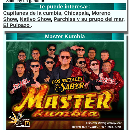
Solo hay un ganador
Te puede interesar:
Capitanes de la cumbia
,
Chicapala
,
Moreno
Show
,
Nativo Show
,
Parchiss y su grupo del mar
,
El Pulpazo
.
Master Kumbia