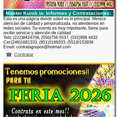
Master Kumb ia: Informes y Contrataciones:
Esta es una página donde usted es lo principal. Merece
atencíon de calidad y personalizada, no atendemos en
redes sociales. Su evento es muy importante, llame para
recibir servicio y atención de calidad
Tels: (222)8424706, (556)756 5537, (332)998 4432
Cel:(246)1681333, (951)3169203, (551)0153936
Email: contratagrupos@hotmail.com
Contratar