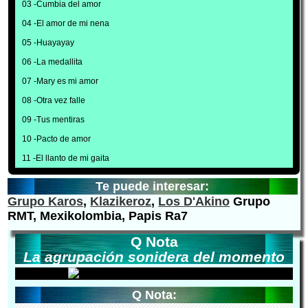
03 -Cumbia del amor
04 -El amor de mi nena
05 -Huayayay
06 -La medallita
07 -Mary es mi amor
08 -Otra vez falle
09 -Tus mentiras
10 -Pacto de amor
11 -El llanto de mi gaita
Te puede interesar:
Grupo Karos
,
Klazikeroz
,
Los D'Akino
Grupo
RMT, Mexikolombia, Papis Ra7
Q Nota
La agrupación sonidera del momento
Q Nota: