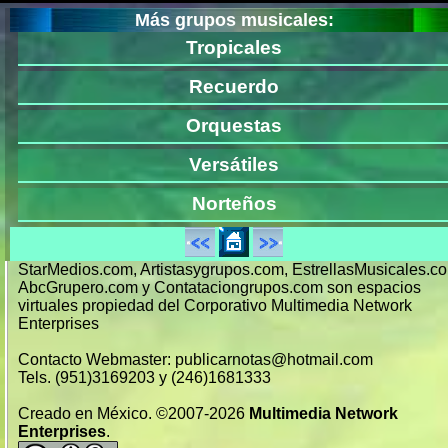
Más grupos musicales:
Tropicales
Recuerdo
Orquestas
Versátiles
Norteños
StarMedios.com, Artistasygrupos.com, EstrellasMusicales.c
AbcGrupero.com y Contataciongrupos.com son espacios
virtuales propiedad del Corporativo Multimedia Network
Enterprises
Contacto Webmaster: publicarnotas@hotmail.com
Tels. (951)3169203 y (246)1681333
Creado en México. ©2007-2026
Multimedia Network
Enterprises
.