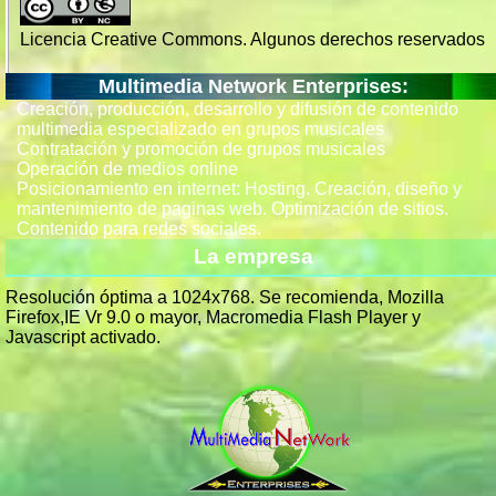
Licencia Creative Commons. Algunos derechos reservados
Multimedia Network Enterprises:
Creación, producción, desarrollo y difusión de contenido
multimedia especializado en grupos musicales
Contratación y promoción de grupos musicales
Operación de medios online
Posicionamiento en internet: Hosting. Creación, diseño y
mantenimiento de paginas web. Optimización de sitios.
Contenido para redes sociales.
La empresa
Resolución óptima a 1024x768. Se recomienda, Mozilla
Firefox,IE Vr 9.0 o mayor, Macromedia Flash Player y
Javascript activado.