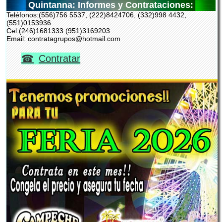
Quintanna: Informes y Contrataciones:
Teléfonos:(556)756 5537, (222)8424706, (332)998 4432,
(551)0153936
Cel:(246)1681333 (951)3169203
Email: contratagrupos@hotmail.com
Contratar