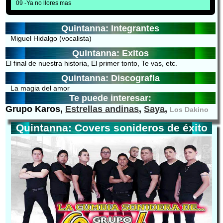
09 -Ya no llores mas
Quintanna: Integrantes
Miguel Hidalgo (vocalista)
Quintanna: Exitos
El final de nuestra historia, El primer tonto, Te vas, etc.
Quintanna: DiscografIa
La magia del amor
Te puede interesar:
Grupo Karos,
Estrellas andinas
,
Saya
,
Los Dakino
Quintanna: Covers sonideros de éxito