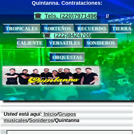
Quintanna. Contrataciones:
Tels. (220)7971496
//
TROPICALES
NORTEÑOS
RECUERDO
TIERRA
(222)8424706
CALIENTE
VERSATILES
SONIDEROS
ORQUESTAS
Usted está aquí:
Inicio
/
Grupos
musicales
/
Sonideros
/Quintanna