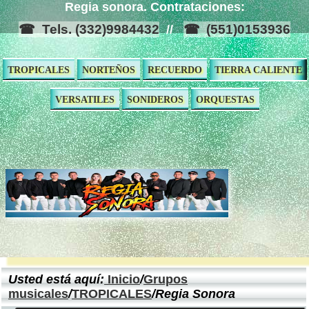
Regia sonora. Contrataciones:
Tels. (332)9984432
(551)0153936
//
TROPICALES
NORTEÑOS
RECUERDO
TIERRA CALIENTE
VERSATILES
SONIDEROS
ORQUESTAS
Usted está aquí:
Inicio
/
Grupos
musicales
/
TROPICALES
/Regia Sonora