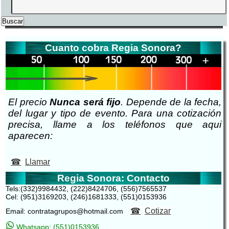
Cuanto cobra Regia Sonora?
El precio
Nunca será fijo
. Depende de la fecha,
del lugar y tipo de evento. Para una cotización
precisa, llame a los teléfonos que aqui
aparecen:
Llamar
Regia Sonora: Contacto
Tels:(332)9984432, (222)8424706, (556)7565537
Cel: (951)3169203, (246)1681333, (551)0153936
Cotizar
Email: contratagrupos@hotmail.com
Whatsapp: (551)0153936