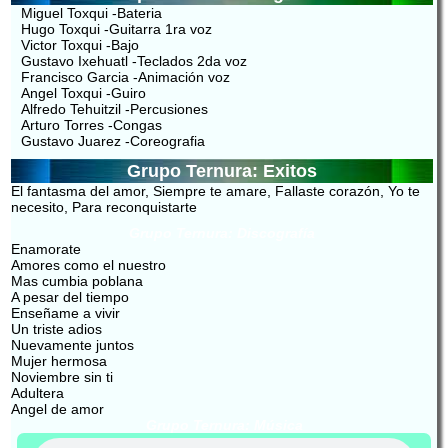
Miguel Toxqui -Bateria
Hugo Toxqui -Guitarra 1ra voz
Victor Toxqui -Bajo
Gustavo Ixehuatl -Teclados 2da voz
Francisco Garcia -Animación voz
Angel Toxqui -Guiro
Alfredo Tehuitzil -Percusiones
Arturo Torres -Congas
Gustavo Juarez -Coreografia
Grupo Ternura: Exitos
El fantasma del amor, Siempre te amare, Fallaste corazón, Yo te
necesito, Para reconquistarte
Grupo Ternura: Discografía
Enamorate
Amores como el nuestro
Mas cumbia poblana
A pesar del tiempo
Enseñame a vivir
Un triste adios
Nuevamente juntos
Mujer hermosa
Noviembre sin ti
Adultera
Angel de amor
Grupo Ternura: Música