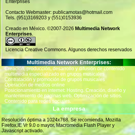
Enterprises
Contacto Webmaster: publicarnotas@hotmail.com
Tels. (951)3169203 y (551)0153936
Creado en México. ©2007-2026
Multimedia Network
Enterprises
.
Licencia Creative Commons. Algunos derechos reservados
Multimedia Network Enterprises:
Creación, producción, desarrollo y difusión de contenido
multimedia especializado en grupos musicales
Contratación y promoción de grupos musicales
Operación de medios online
Posicionamiento en internet: Hosting. Creación, diseño y
mantenimiento de paginas web. Optimización de sitios.
Contenido para redes sociales.
La empresa
Resolución óptima a 1024x768. Se recomienda, Mozilla
Firefox,IE Vr 9.0 o mayor, Macromedia Flash Player y
Javascript activado.