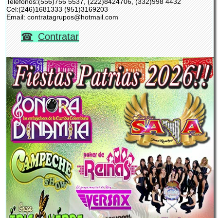
Teléfonos:(556)756 5537, (222)8424706, (332)998 4432
Cel:(246)1681333 (951)3169203
Email: contratagrupos@hotmail.com
Contratar