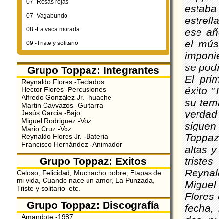
07 -Rosas rojas
estaba
07 -Vagabundo
estrel
08 -La vaca morada
ese añ
el mús
09 -Triste y solitario
imponi
se podí
Grupo Toppaz: Integrantes
El pri
Reynaldo Flores -Teclados
éxito "
Hector Flores -Percusiones
Alfredo González Jr. -huache
su tema
Martin Cavvazos -Guitarra
verdad
Jesús Garcia -Bajo
Miguel Rodriguez -Voz
siguen
Mario Cruz -Voz
Toppaz
Reynaldo Flores Jr. -Bateria
Francisco Hernández -Animador
altas 
triste
Grupo Toppaz: Exitos
Reynald
Celoso, Felicidad, Muchacho pobre, Etapas de
mi vida, Cuando nace un amor, La Punzada,
Miguel
Triste y solitario, etc.
Flores
Grupo Toppaz: Discografía
fecha,
Amandote -1987