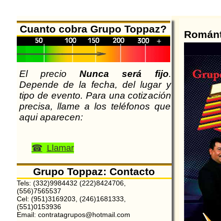
Cuanto cobra Grupo Toppaz?
Románt
El precio
Nunca será fijo
.
Depende de la fecha, del lugar y
tipo de evento. Para una cotización
precisa, llame a los teléfonos que
aqui aparecen:
Llamar
Grupo Toppaz: Contacto
Tels: (332)9984432 (222)8424706,
(556)7565537
Cel: (951)3169203, (246)1681333,
(551)0153936
Email: contratagrupos@hotmail.com