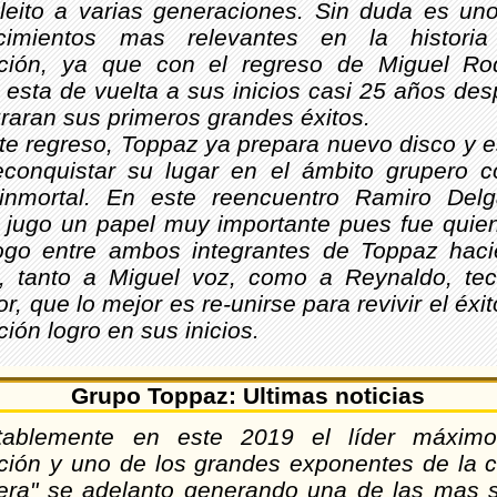
leito a varias generaciones. Sin duda es un
ecimientos mas relevantes en la histori
ción, ya que con el regreso de Miguel Rod
 esta de vuelta a sus inicios casi 25 años de
raran sus primeros grandes éxitos.
e regreso, Toppaz ya prepara nuevo disco y es
econquistar su lugar en el ámbito grupero 
inmortal. En este reencuentro Ramiro Del
 jugo un papel muy importante pues fue quien 
logo entre ambos integrantes de Toppaz haci
e, tanto a Miguel voz, como a Reynaldo, tec
r, que lo mejor es re-unirse para revivir el éxit
ión logro en sus inicios.
Grupo Toppaz: Ultimas noticias
tablemente en este 2019 el líder máxim
ción y uno de los grandes exponentes de la c
era" se adelanto generando una de las mas s