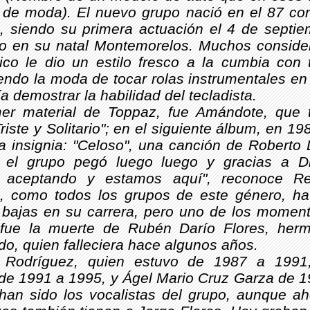
 de moda). El nuevo grupo nació en el 87 co
la, siendo su primera actuación el 4 de septi
o en su natal Montemorelos. Muchos conside
ico le dio un estilo fresco a la cumbia con 
endo la moda de tocar rolas instrumentales en
a demostrar la habilidad del tecladista.
mer material de Toppaz, fue Amándote, que 
Triste y Solitario"; en el siguiente álbum, en 19
 insignia: "Celoso", una canción de Roberto L
 el grupo pegó luego luego y gracias a D
 aceptando y estamos aquí", reconoce Re
, como todos los grupos de este género, ha 
y bajas en su carrera, pero uno de los mome
s fue la muerte de Rubén Darío Flores, her
o, quien falleciera hace algunos años.
 Rodríguez, quien estuvo de 1987 a 1991
 de 1991 a 1995, y Ágel Mario Cruz Garza de 1
 han sido los vocalistas del grupo, aunque a