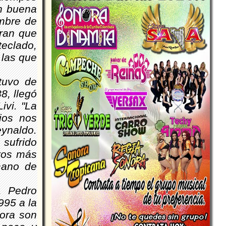
n buena
embre de
ran que
teclado,
 las que
tuvo de
88, llegó
ivi. "La
ios nos
ynaldo.
sufrido
ntos más
mano de
, Pedro
995 a la
hora son