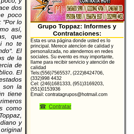
 poco, y
hace dos
ne poco
 "Por lo
Grupo Toppaz: Informes y
amo así,
Contrataciones:
as, que
Esta es una página donde usted es lo
i no te
principal. Merece atencíon de calidad y
do". El
personalizada, no atendemos en redes
sociales. Su evento es muy importante,
os de la
llame para recibir servicio y atención de
ercia de
calidad
lico. El
Tels:(556)7565537, (222)8424706,
(332)998 4432
 estados
Cel: (246)1681333, (951)3169203,
 son la
(551)0153936
n tiene
Email: contratagrupos@hotmail.com
rimeros
Contratar
os como
 Toppaz,
ediano y
original