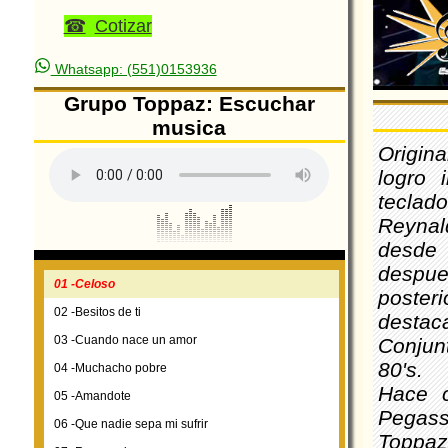
Cotizar
Whatsapp: (551)0153936
Grupo Toppaz: Escuchar
musica
Origin
logro 
teclado
Reynal
desde
despues
01 -Celoso
poster
02 -Besitos de ti
destaca
03 -Cuando nace un amor
Conjun
80's.
04 -Muchacho pobre
Hace c
05 -Amandote
Pegass
06 -Que nadie sepa mi sufrir
Toppaz