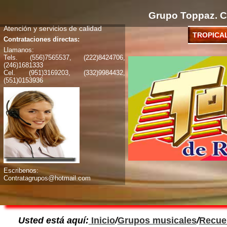
Grupo Toppaz. C
Atención y servicios de calidad
TROPICA
Contrataciones directas:
Llamanos:
Tels. (556)7565537, (222)8424706,
(246)1681333
Cel. (951)3169203, (332)9984432,
(551)0153936
Escribenos:
Contratagrupos@hotmail.com
Usted está aquí:
Inicio
/
Grupos musicales
/
Recue