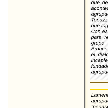
que de
acont
agrupa
Topazz
que log
Con est
para r
grupo 
Bronco
el dia
incapi
fundado
agrupac
Lamen
agrupa
"pegas