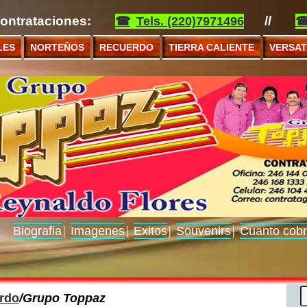
ontrataciones:
//
Tels. (220)7971496
LES
NORTEÑOS
RECUERDO
TIERRA CALIENTE
VERSAT
Biografia
Imagenes
Exitos
Souvenirs
Cuanto cob
│
│
│
│
rdo
/Grupo Toppaz