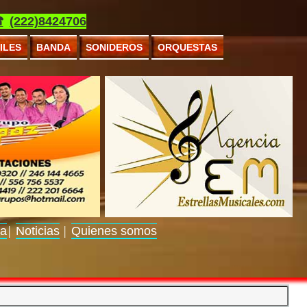
(222)8424706
ILES
BANDA
SONIDEROS
ORQUESTAS
ra
Noticias
Quienes somos
│
│