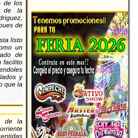
o de los
a de la
riguez,
spues de
ta listo
como un
gado de
facilito
endoles
lados y
o que la
o de la
orriente
entidas