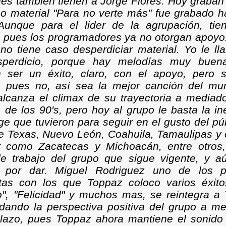
ues también tienen a Jorge Flores. Hoy graban
imo material "Para no verte más" fue grabado 
Aunque para el lider de la agrupación, tie
o pues los programadores ya no otorgan apoyo:
no tiene caso desperdiciar material. Yo le ll
sperdicio, porque hay melodías muy buen
 ser un éxito, claro, con el apoyo, pero s
 pues no, así sea la mejor canción del mun
alcanza el climax de su trayectoria a mediad
de los 90's, pero hoy al grupo le basta la in
e que tuvieron para seguir en el gusto del púb
de Texas, Nuevo León, Coahuila, Tamaulipas y
r como Zacatecas y Michoacán, entre otros,
e trabajo del grupo que sigue vigente, y aú
 por dar. Miguel Rodriguez uno de los p
stas con los que Toppaz coloco varios éxit
o", "Felicidad" y muchos mas, se reintegra a
idando la perspectiva positiva del grupo a m
plazo, pues Toppaz ahora mantiene el sonido 