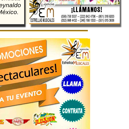
eynaldo
México.