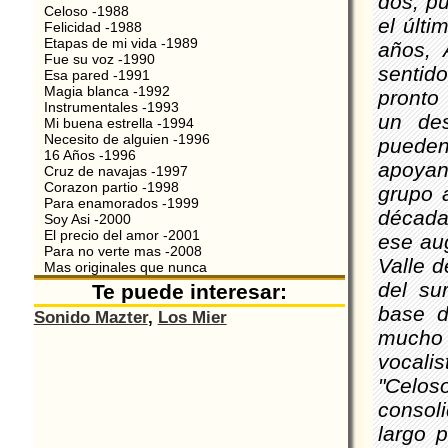
dos, p
Celoso -1988
el últ
Felicidad -1988
Etapas de mi vida -1989
años, 
Fue su voz -1990
sentid
Esa pared -1991
Magia blanca -1992
pronto 
Instrumentales -1993
un de
Mi buena estrella -1994
Necesito de alguien -1996
pueden
16 Años -1996
apoyan
Cruz de navajas -1997
Corazon partio -1998
grupo 
Para enamorados -1999
década 
Soy Asi -2000
El precio del amor -2001
ese aug
Para no verte mas -2008
Valle 
Mas originales que nunca
del su
Te puede interesar:
base d
Sonido Mazter
,
Los Mier
mucho
vocali
"Celos
consol
largo 