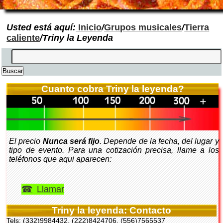
Usted está aquí:
Inicio
/
Grupos musicales
/
Tierra
caliente
/Triny la Leyenda
Cuanto cobra Triny la leyenda?
El precio
Nunca será fijo
. Depende de la fecha, del lugar y
tipo de evento. Para una cotización precisa, llame a los
teléfonos que aqui aparecen:
Llamar
Triny la leyenda: Contacto
Tels: (332)9984432, (222)8424706, (556)7565537