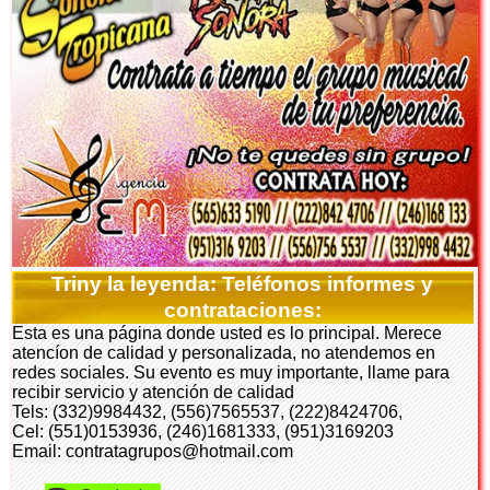
Triny la leyenda: Teléfonos informes y
contrataciones:
Esta es una página donde usted es lo principal. Merece
atencíon de calidad y personalizada, no atendemos en
redes sociales. Su evento es muy importante, llame para
recibir servicio y atención de calidad
Tels: (332)9984432, (556)7565537, (222)8424706,
Cel: (551)0153936, (246)1681333, (951)3169203
Email: contratagrupos@hotmail.com