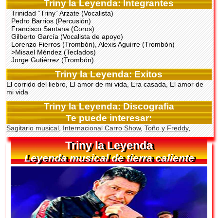
Triny la Leyenda: Integrantes
Trinidad “Triny” Arzate (Vocalista)
Pedro Barrios (Percusión)
Francisco Santana (Coros)
Gilberto García (Vocalista de apoyo)
Lorenzo Fierros (Trombón), Alexis Aguirre (Trombón)
>Misael Méndez (Teclados)
Jorge Gutiérrez (Trombón)
Triny la Leyenda: Exitos
El corrido del liebro, El amor de mi vida, Era casada, El amor de
mi vida
Triny la Leyenda: Discografia
Te puede interesar:
Sagitario musical
,
Internacional Carro Show
,
Toño y Freddy
,
Triny la Leyenda
Leyenda musical de tierra caliente