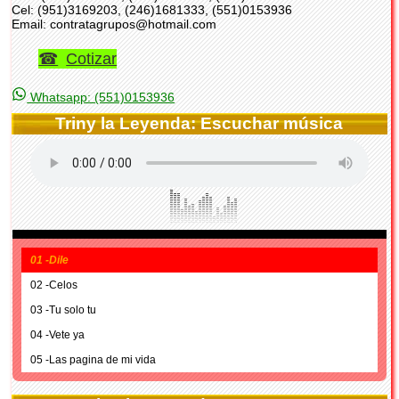
Cel: (951)3169203, (246)1681333, (551)0153936
Email: contratagrupos@hotmail.com
Cotizar
Whatsapp: (551)0153936
Triny la Leyenda: Escuchar música
01 -Dile
02 -Celos
03 -Tu solo tu
04 -Vete ya
05 -Las pagina de mi vida