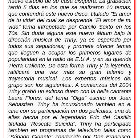
nuevo estudio de su casa disquera. La grabación
tardó 5 días en los que se realizaron 10 temas,
que contendrá este nuevo disco, titulado "El amor
de tu vida" del cual se desprende "El amor de mi
vida" tema intrepetado por Camilo Sexto en los
70s. Sin duda alguna este nuevo álbum bajo la
dirección musical de Triny, ya es esperado por
todos sus seguidores; y promete ofrecer temas
que lleguen a ocupar los primeros lugares de
popularidad en la radio de E.U.A. y en su querida
Tierra Caliente. De esta forma Triny y la leyenda,
ratificará una vez más su gran talento y
trayectoria musical. Los expertos músicos del
grupo son los siguientes:. A comienzos del 2004
Triny grabó un exitoso dueto con la bella cantante
Laura Flores, del tema “Oiga” escrito por Joan
Sebastian. Triny ha incursionado tambien en el
cine con su participación en dos películas, una de
ellas hecha por el legendario Eric del Castillo
titulada “Rescate Suicida”. Triny ha participado
tambien en programas de television tales como
“Sábado Gigante” conducido por Don Francisco.