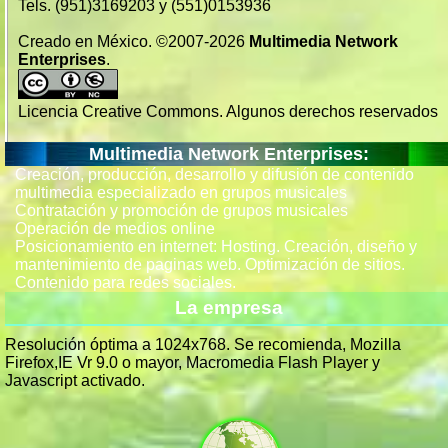
Tels. (951)3169203 y (551)0153936
Creado en México. ©2007-2026
Multimedia Network
Enterprises
.
Licencia Creative Commons. Algunos derechos reservados
Multimedia Network Enterprises:
Creación, producción, desarrollo y difusión de contenido
multimedia especializado en grupos musicales
Contratación y promoción de grupos musicales
Operación de medios online
Posicionamiento en internet: Hosting. Creación, diseño y
mantenimiento de paginas web. Optimización de sitios.
Contenido para redes sociales.
La empresa
Resolución óptima a 1024x768. Se recomienda, Mozilla
Firefox,IE Vr 9.0 o mayor, Macromedia Flash Player y
Javascript activado.