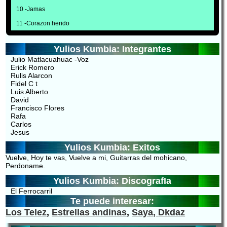
10 -Jamas
11 -Corazon herido
Yulios Kumbia: Integrantes
Julio Matlacuahuac -Voz
Erick Romero
Rulis Alarcon
Fidel C t
Luis Alberto
David
Francisco Flores
Rafa
Carlos
Jesus
Yulios Kumbia: Exitos
Vuelve, Hoy te vas, Vuelve a mi, Guitarras del mohicano,
Perdoname.
Yulios Kumbia: DiscografIa
El Ferrocarril
Te puede interesar:
Los Telez
,
Estrellas andinas
,
Saya,
Dkdaz