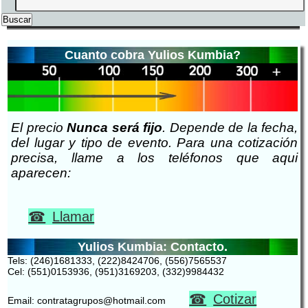
Cuanto cobra Yulios Kumbia?
El precio
Nunca será fijo
. Depende de la fecha,
del lugar y tipo de evento. Para una cotización
precisa, llame a los teléfonos que aqui
aparecen:
Llamar
Yulios Kumbia: Contacto.
Tels: (246)1681333, (222)8424706, (556)7565537
Cel: (551)0153936, (951)3169203, (332)9984432
Cotizar
Email: contratagrupos@hotmail.com