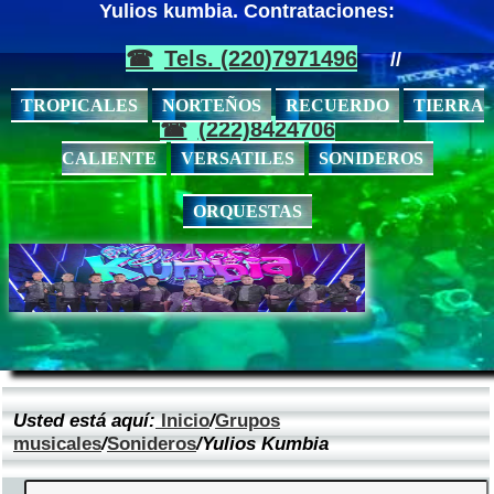
Yulios kumbia. Contrataciones:
Tels. (220)7971496
//
TROPICALES
NORTEÑOS
RECUERDO
TIERRA
(222)8424706
CALIENTE
VERSATILES
SONIDEROS
ORQUESTAS
Usted está aquí:
Inicio
/
Grupos
musicales
/
Sonideros
/Yulios Kumbia