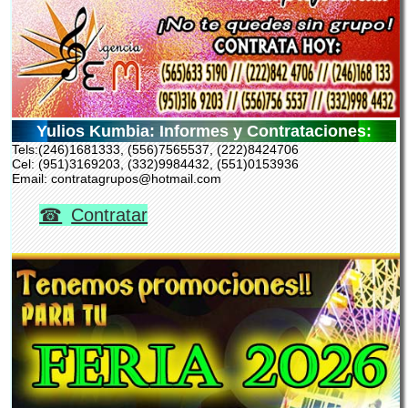
Yulios Kumbia: Informes y Contrataciones:
Tels:(246)1681333, (556)7565537, (222)8424706
Cel: (951)3169203, (332)9984432, (551)0153936
Email: contratagrupos@hotmail.com
Contratar