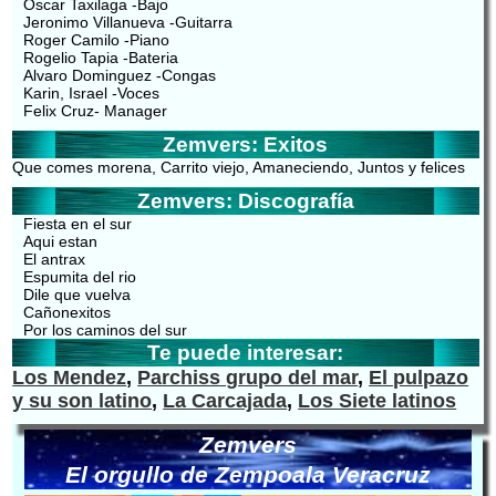
Oscar Taxilaga -Bajo
Jeronimo Villanueva -Guitarra
Roger Camilo -Piano
Rogelio Tapia -Bateria
Alvaro Dominguez -Congas
Karin, Israel -Voces
Felix Cruz- Manager
Zemvers: Exitos
Que comes morena, Carrito viejo, Amaneciendo, Juntos y felices
Zemvers: Discografía
Fiesta en el sur
Aqui estan
El antrax
Espumita del rio
Dile que vuelva
Cañonexitos
Por los caminos del sur
Te puede interesar:
Los Mendez
,
Parchiss grupo del mar
,
El pulpazo
y su son latino
,
La Carcajada
,
Los Siete latinos
Zemvers
El orgullo de Zempoala Veracruz