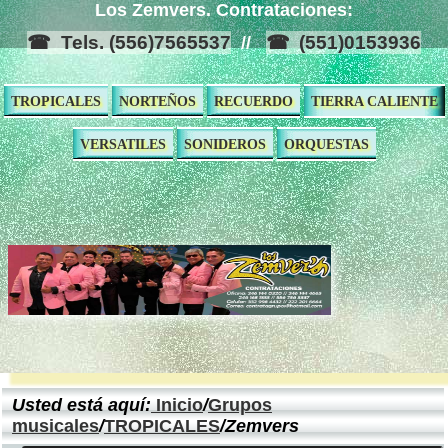
Los Zemvers. Contrataciones:
Tels. (556)7565537
(551)0153936
//
TROPICALES
NORTEÑOS
RECUERDO
TIERRA CALIENTE
VERSATILES
SONIDEROS
ORQUESTAS
Usted está aquí:
Inicio
/
Grupos
musicales
/
TROPICALES
/Zemvers