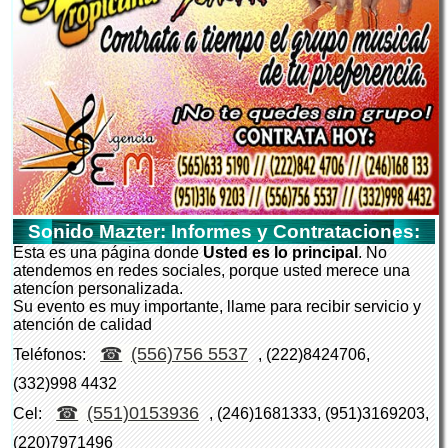
Sonido Mazter: Informes y Contrataciones:
Esta es una página donde
Usted es lo principal
. No
atendemos en redes sociales, porque usted merece una
atencíon personalizada.
Su evento es muy importante, llame para recibir servicio y
atención de calidad
(556)756 5537
Teléfonos:
, (222)8424706,
(332)998 4432
(551)0153936
Cel:
, (246)1681333, (951)3169203,
(220)7971496