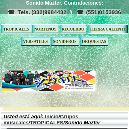
Sonido Mazter. Contrataciones:
Tels. (332)9984432
(551)0153936
//
TROPICALES
NORTEÑOS
RECUERDO
TIERRA CALIENTE
VERSATILES
SONIDEROS
ORQUESTAS
Usted está aquí:
Inicio
/
Grupos
musicales
/
TROPICALES
/Sonido Mazter