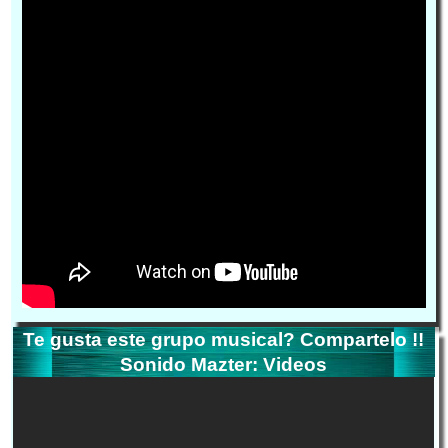
Te gusta este grupo musical? Compartelo !!
Sonido Mazter: Videos