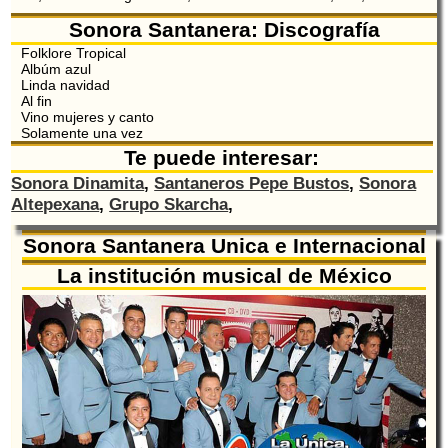
Sonora Santanera: Discografía
Folklore Tropical
Albúm azul
Linda navidad
Al fin
Vino mujeres y canto
Solamente una vez
Te puede interesar:
Sonora Dinamita
,
Santaneros Pepe Bustos
,
Sonora
Altepexana
,
Grupo Skarcha
,
Sonora Santanera Unica e Internacional
La institución musical de México