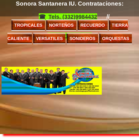
Sonora Santanera IU. Contrataciones:
//
Tels. (332)9984432
TROPICALES
NORTEÑOS
RECUERDO
TIERRA
(551)0153936
CALIENTE
VERSATILES
SONIDEROS
ORQUESTAS