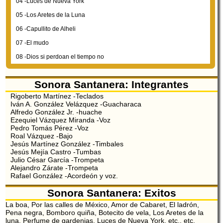
04 -Luces de Nueva York
05 -Los Aretes de la Luna
06 -Capullito de Alheli
07 -El mudo
08 -Dios si perdoan el tiempo no
Sonora Santanera: Integrantes
Rigoberto Martínez -Teclados
Iván A. González Velázquez -Guacharaca
Alfredo González Jr. -huache
Ezequiel Vázquez Miranda -Voz
Pedro Tomás Pérez -Voz
Roal Vázquez -Bajo
Jesús Martínez González -Timbales
Jesús Mejía Castro -Tumbas
Julio César García -Trompeta
Alejandro Zárate -Trompeta
Rafael González -Acordeón y voz.
Sonora Santanera: Exitos
La boa, Por las calles de México, Amor de Cabaret, El ladrón,
Pena negra, Bomboro quiña, Botecito de vela, Los Aretes de la
luna, Perfume de gardenias, Luces de Nueva York, etc., etc.