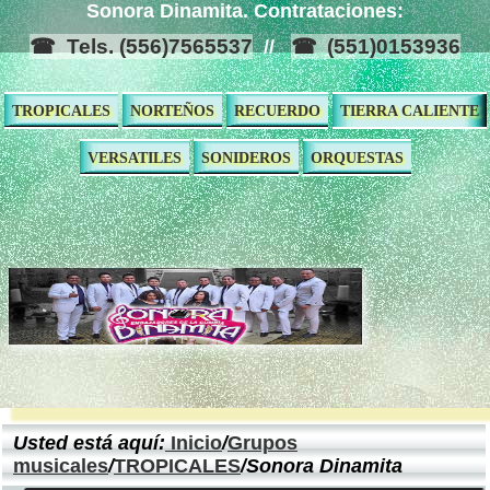
Sonora Dinamita. Contrataciones:
Tels. (556)7565537
(551)0153936
//
TROPICALES
NORTEÑOS
RECUERDO
TIERRA CALIENTE
VERSATILES
SONIDEROS
ORQUESTAS
Usted está aquí:
Inicio
/
Grupos
musicales
/
TROPICALES
/Sonora Dinamita