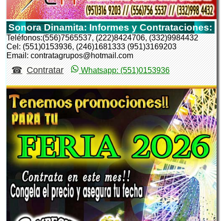
Sonora Dinamita: Informes y Contrataciones:
Teléfonos:(556)7565537, (222)8424706, (332)9984432
Cel: (551)0153936, (246)1681333 (951)3169203
Email: contratagrupos@hotmail.com
Contratar
Whatsapp: (551)0153936