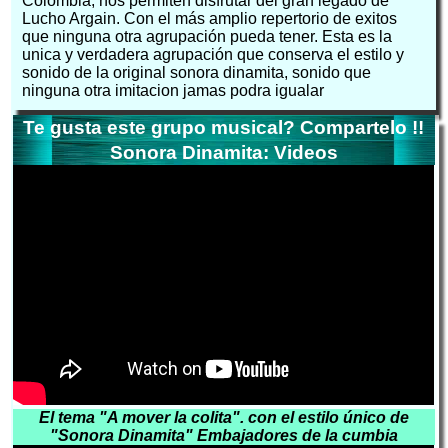
Colombia, nos permiten disfrutar del gran legado de
Lucho Argain. Con el más amplio repertorio de exitos
que ninguna otra agrupación pueda tener. Esta es la
unica y verdadera agrupación que conserva el estilo y
sonido de la original sonora dinamita, sonido que
ninguna otra imitacion jamas podra igualar
Te gusta este grupo musical? Compartelo !!
Sonora Dinamita: Videos
El tema "A mover la colita". con el estilo único de
"Sonora Dinamita" Embajadores de la cumbia