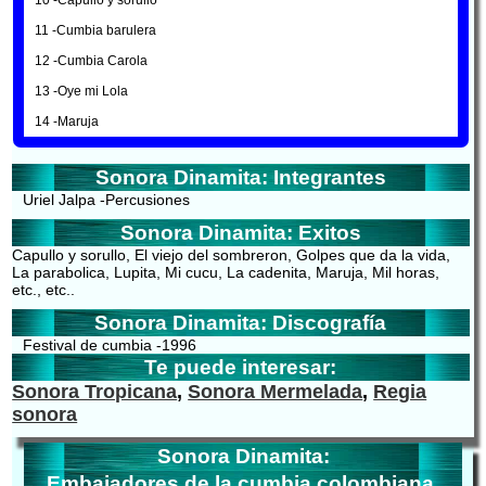
10 -Capullo y sorullo
11 -Cumbia barulera
12 -Cumbia Carola
13 -Oye mi Lola
14 -Maruja
Sonora Dinamita: Integrantes
Uriel Jalpa -Percusiones
Sonora Dinamita: Exitos
Capullo y sorullo, El viejo del sombreron, Golpes que da la vida,
La parabolica, Lupita, Mi cucu, La cadenita, Maruja, Mil horas,
etc., etc..
Sonora Dinamita: Discografía
Festival de cumbia -1996
Te puede interesar:
Sonora Tropicana
,
Sonora Mermelada
,
Regia
sonora
Sonora Dinamita:
Embajadores de la cumbia colombiana.