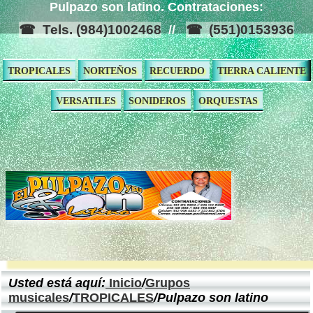
Pulpazo son latino. Contrataciones:
Tels. (984)1002468
(551)0153936
//
TROPICALES
NORTEÑOS
RECUERDO
TIERRA CALIENTE
VERSATILES
SONIDEROS
ORQUESTAS
Usted está aquí:
Inicio
/
Grupos
musicales
/
TROPICALES
/Pulpazo son latino