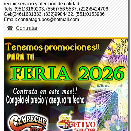
recibir servicio y atención de calidad
Tels: (951)3169203, (556)756 5537, (222)8424706
Cel:(246)1681333, (332)9984432, (551)0153936
Email: contratagrupos@hotmail.com
Contratar