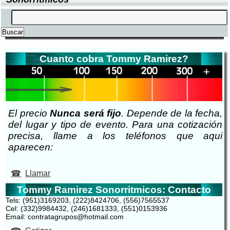
Cuanto cobra Tommy Ramirez?
El precio
Nunca será fijo
. Depende de la fecha,
del lugar y tipo de evento. Para una cotización
precisa, llame a los teléfonos que aqui
aparecen:
Llamar
Tommy Ramirez Sonorritmicos: Contacto
Tels: (951)3169203, (222)8424706, (556)7565537
Cel: (332)9984432, (246)1681333, (551)0153936
Email: contratagrupos@hotmail.com