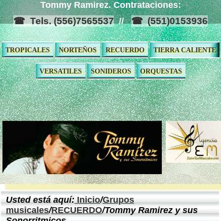
Tommy Ramirez. Contrataciones:
Tels. (556)7565537
(551)0153936
//
TROPICALES
NORTEÑOS
RECUERDO
TIERRA CALIENTE
VERSATILES
SONIDEROS
ORQUESTAS
Usted está aquí:
Inicio
/
Grupos
musicales
/
RECUERDO
/Tommy Ramirez y sus
Sonorritmicos