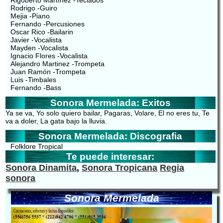
Rigoberto Martínez -Teclados
Rodrigo -Guiro
Mejia -Piano
Fernando -Percusiones
Oscar Rico -Bailarin
Javier -Vocalista
Mayden -Vocalista
Ignacio Flores -Vocalista
Alejandro Martinez -Trompeta
Juan Ramón -Trompeta
Luis -Timbales
Fernando -Bass
Sonora Mermelada: Exitos
Ya se va, Yo solo quiero bailar, Pagaras, Volare, El no eres tu, Te
va a doler, La gata bajo la lluvia.
Sonora Mermelada: Discografia
Folklore Tropical
Te puede interesar:
Sonora Dinamita
,
Sonora Tropicana
Regia
sonora
Sonora Mermelada