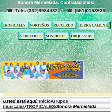
Sonora Mermelada. Contrataciones:
Tels. (332)9984432
(551)0153936
//
TROPICALES
NORTEÑOS
RECUERDO
TIERRA CALIENTE
VERSATILES
SONIDEROS
ORQUESTAS
Usted está aquí:
Inicio
/
Grupos
musicales
/
TROPICALES
/Sonora Mermelada